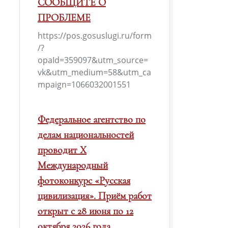
СООБЩИТЕ О
ПРОБЛЕМЕ
https://pos.gosuslugi.ru/form
/?
opaId=359097&utm_source=
vk&utm_medium=58&utm_ca
mpaign=1066032001551
Федеральное агентство по
делам национальностей
проводит X
Международный
фотоконкурс «Русская
цивилизация». Приём работ
открыт с 28 июня по 12
октября 2026 года.