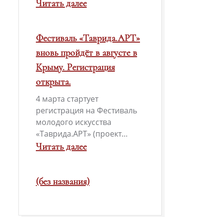
конверт-2026»
Читать далее
:
Всероссийский
Фестиваль «Таврида.АРТ»
конкурс
вновь пройдёт в августе в
детского
Крыму. Регистрация
рисунка«Морская
открыта.
слава
4 марта стартует
России».
регистрация на Фестиваль
молодого искусства
«Таврида.АРТ» (проект…
Читать далее
:
Фестиваль
(без названия)
«Таврида.АРТ»
вновь