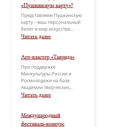
прием
«Пушкинскую карту»?
заявок
Представляем Пушкинскую
на
карту – ваш персональный
Международный
билет в мир искусства…
молодежный
Читать далее
конкурс
:
социальной
А
Арт-кластер «Таврида»
антикоррупционной
вы
При поддержке
рекламы
уже
Минкультуры России и
«Вместе
оформили
Росмолодежи на базе
против
«Пушкинскую
Академии творческих…
Читать далее
коррупции!»
карту»?
:
Арт-
Международный
кластер
фестиваль-конкурс