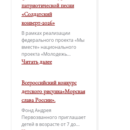
«Таврида»
патриотической песни
«Солдатский
конверт-2026»
В рамках реализации
федерального проекта «Мы
вместе» национального
проекта «Молодежь…
Читать далее
:
Международный
Всероссийский конкурс
фестиваль-
детского рисунка«Морская
конкурс
слава России».
патриотической
Фонд Андрея
песни
Первозванного приглашает
«Солдатский
детей в возрасте от 7 до…