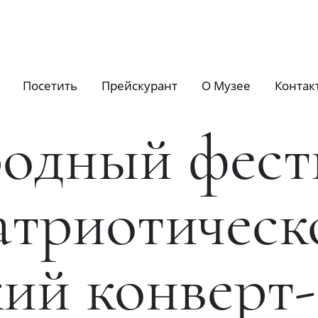
Посетить
Прейскурант
О Музее
Контак
одный фест
атриотическ
ий конверт-