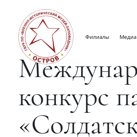
Филиалы
Медиа
Междунар
конкурс п
«Солдатск