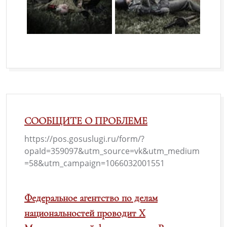
СООБЩИТЕ О ПРОБЛЕМЕ
https://pos.gosuslugi.ru/form/?
opaId=359097&utm_source=vk&utm_medium
=58&utm_campaign=1066032001551
Федеральное агентство по делам
национальностей проводит X