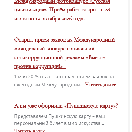
Международный фотоконкурс «Русская
цивилизация». Приём работ открыт с 28
июня по 12 октября 2026 года.
Открыт прием заявок на Международный
молодежный конкурс социальной
антикоррупционной рекламы «Вместе
против коррупции!»
1 мая 2025 года стартовал прием заявок на
Читать далее
ежегодный Международный…
:
Открыт
А вы уже оформили «Пушкинскую карту»?
прием
Представляем Пушкинскую карту – ваш
заявок
персональный билет в мир искусства…
на
Читать далее