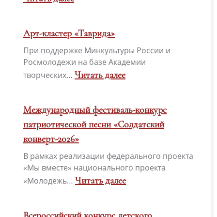
Международный
:
молодежный
А
Арт-кластер «Таврида»
конкурс
вы
При поддержке Минкультуры России и
социальной
уже
Росмолодежи на базе Академии
антикоррупционной
оформили
Читать далее
творческих…
рекламы
«Пушкинскую
:
«Вместе
карту»?
Арт-
Международный фестиваль-конкурс
против
кластер
патриотической песни «Солдатский
коррупции!»
«Таврида»
конверт-2026»
В рамках реализации федерального проекта
«Мы вместе» национального проекта
Читать далее
«Молодежь…
:
Международный
Всероссийский конкурс детского