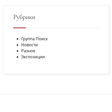
в
августе
Рубрики
в
Крыму.
Регистрация
Группа Поиск
открыта.
Новости
Разное
Экспозиции