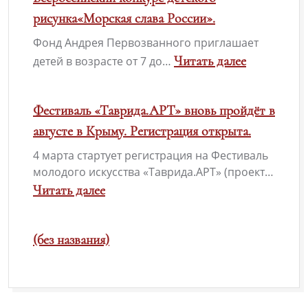
фестиваль-
рисунка«Морская слава России».
конкурс
Фонд Андрея Первозванного приглашает
патриотической
Читать далее
детей в возрасте от 7 до…
песни
:
«Солдатский
Всероссийский
Фестиваль «Таврида.АРТ» вновь пройдёт в
конверт-2026»
конкурс
августе в Крыму. Регистрация открыта.
детского
4 марта стартует регистрация на Фестиваль
рисунка«Морская
молодого искусства «Таврида.АРТ» (проект…
слава
Читать далее
России».
:
Фестиваль
(без названия)
«Таврида.АРТ»
вновь
пройдёт