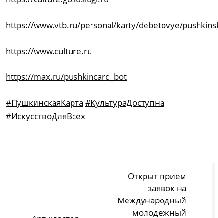
https://www.vtb.ru/personal/karty/debetovye/pushkins
https://www.culture.ru
https://max.ru/pushkincard_bot
#ПушкинскаяКарта
#КультураДоступна
#ИскусствоДляВсех
Навигация
Открыт прием
по
заявок на
записям
Международный
молодежный