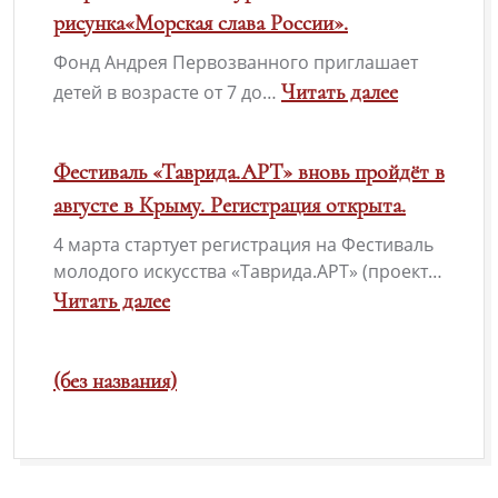
фестиваль-
рисунка«Морская слава России».
конкурс
Фонд Андрея Первозванного приглашает
патриотической
Читать далее
детей в возрасте от 7 до…
песни
:
«Солдатский
Всероссийский
Фестиваль «Таврида.АРТ» вновь пройдёт в
конверт-2026»
конкурс
августе в Крыму. Регистрация открыта.
детского
4 марта стартует регистрация на Фестиваль
рисунка«Морская
молодого искусства «Таврида.АРТ» (проект…
слава
Читать далее
России».
:
Фестиваль
(без названия)
«Таврида.АРТ»
вновь
пройдёт