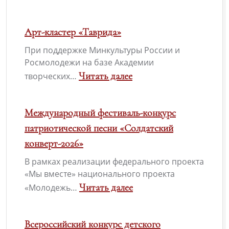
Международный
:
молодежный
А
Арт-кластер «Таврида»
конкурс
вы
При поддержке Минкультуры России и
социальной
уже
Росмолодежи на базе Академии
антикоррупционной
оформили
Читать далее
творческих…
рекламы
«Пушкинскую
:
«Вместе
карту»?
Арт-
Международный фестиваль-конкурс
против
кластер
патриотической песни «Солдатский
коррупции!»
«Таврида»
конверт-2026»
В рамках реализации федерального проекта
«Мы вместе» национального проекта
Читать далее
«Молодежь…
:
Международный
Всероссийский конкурс детского