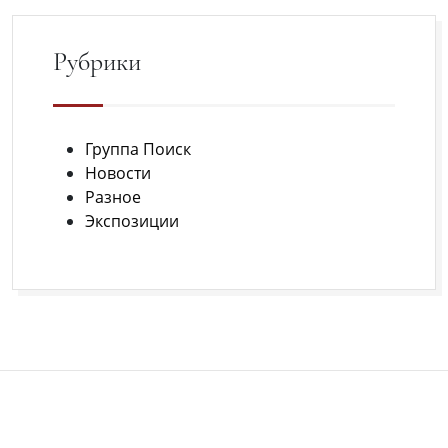
в
августе
Рубрики
в
Крыму.
Регистрация
Группа Поиск
открыта.
Новости
Разное
Экспозиции