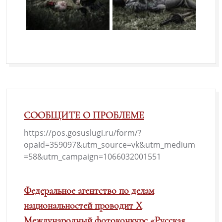
СООБЩИТЕ О ПРОБЛЕМЕ
https://pos.gosuslugi.ru/form/?
opaId=359097&utm_source=vk&utm_medium
=58&utm_campaign=1066032001551
Федеральное агентство по делам
национальностей проводит X
Международный фотоконкурс «Русская