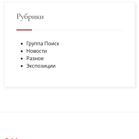
августе
Рубрики
в
Крыму.
Регистрация
Группа Поиск
открыта.
Новости
Разное
Экспозиции