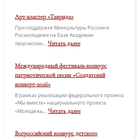
Международный
:
молодежный
А
Арт-кластер «Таврида»
конкурс
вы
При поддержке Минкультуры России и
социальной
уже
Росмолодежи на базе Академии
антикоррупционной
оформили
Читать далее
творческих…
рекламы
«Пушкинскую
:
«Вместе
карту»?
Арт-
Международный фестиваль-конкурс
против
кластер
патриотической песни «Солдатский
коррупции!»
«Таврида»
конверт-2026»
В рамках реализации федерального проекта
«Мы вместе» национального проекта
Читать далее
«Молодежь…
:
Международный
Всероссийский конкурс детского
фестиваль-