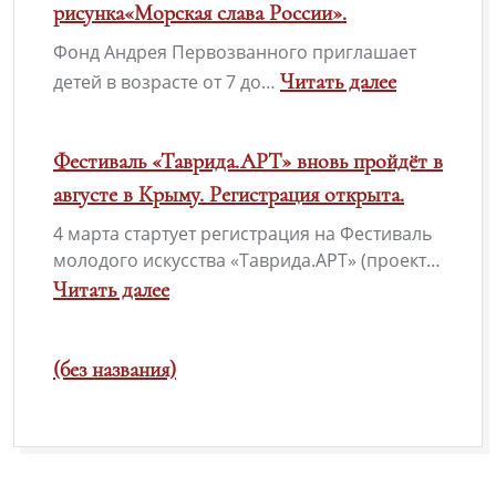
рисунка«Морская слава России».
конкурс
Фонд Андрея Первозванного приглашает
патриотической
Читать далее
детей в возрасте от 7 до…
песни
:
«Солдатский
Всероссийский
Фестиваль «Таврида.АРТ» вновь пройдёт в
конверт-2026»
конкурс
августе в Крыму. Регистрация открыта.
детского
4 марта стартует регистрация на Фестиваль
рисунка«Морская
молодого искусства «Таврида.АРТ» (проект…
слава
Читать далее
России».
:
Фестиваль
(без названия)
«Таврида.АРТ»
вновь
пройдёт
в