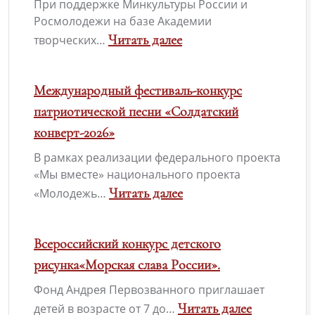
При поддержке Минкультуры России и
социальной
уже
Росмолодежи на базе Академии
антикоррупционной
оформили
Читать далее
творческих…
рекламы
«Пушкинскую
:
«Вместе
карту»?
Арт-
Международный фестиваль-конкурс
против
кластер
патриотической песни «Солдатский
коррупции!»
«Таврида»
конверт-2026»
В рамках реализации федерального проекта
«Мы вместе» национального проекта
Читать далее
«Молодежь…
:
Международный
Всероссийский конкурс детского
фестиваль-
рисунка«Морская слава России».
конкурс
Фонд Андрея Первозванного приглашает
патриотической
Читать далее
детей в возрасте от 7 до…