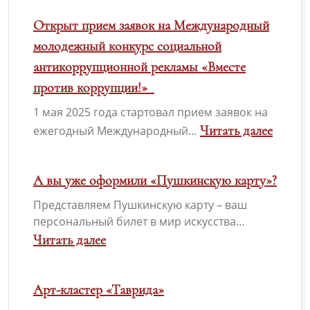
Открыт прием заявок на Международный
молодежный конкурс социальной
антикоррупционной рекламы «Вместе
против коррупции!»
1 мая 2025 года стартовал прием заявок на
Читать далее
ежегодный Международный…
:
Открыт
А вы уже оформили «Пушкинскую карту»?
прием
Представляем Пушкинскую карту – ваш
заявок
персональный билет в мир искусства…
на
Читать далее
Международный
:
молодежный
А
Арт-кластер «Таврида»
конкурс
вы